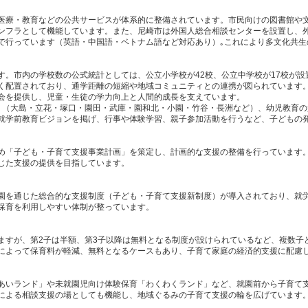
医療・教育などの公共サービスが体系的に整備されています。市民向けの図書館や
ンフラとして機能しています。また、尼崎市は外国人総合相談センターを設置し、
で行っています（英語・中国語・ベトナム語など対応あり）｡これにより多文化共生
す。市内の学校数の公式統計としては、公立小学校が42校、公立中学校が17校が設
く配置されており、通学距離の短縮や地域コミュニティとの連携が図られています。
会を提供し、児童・生徒の学力向上と人間的成長を支えています。
り（大島・立花・塚口・園田・武庫・園和北・小園・竹谷・長洲など）、幼児教育
就学前教育ビジョンを掲げ、行事や体験学習、親子参加活動を行うなど、子どもの
め「子ども・子育て支援事業計画」を策定し、計画的な支援の整備を行っています
じた支援の提供を目指しています。
園を通じた総合的な支援制度（子ども・子育て支援新制度）が導入されており、就
保育を利用しやすい体制が整っています。
ますが、第2子は半額、第3子以降は無料となる制度が設けられているなど、複数子
によって保育料が軽減、無料となるケースもあり、子育て家庭の経済的支援に配慮
あいランド」や未就園児向け体験保育「わくわくランド」など、就園前から子育て
による相談支援の場としても機能し、地域ぐるみの子育て支援の輪を広げています