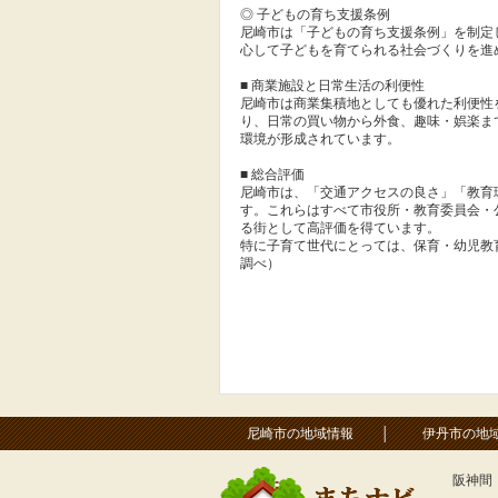
◎ 子どもの育ち支援条例
尼崎市は「子どもの育ち支援条例」を制定
心して子どもを育てられる社会づくりを進
■ 商業施設と日常生活の利便性
尼崎市は商業集積地としても優れた利便性
り、日常の買い物から外食、趣味・娯楽ま
環境が形成されています。
■ 総合評価
尼崎市は、「交通アクセスの良さ」「教育
す。これらはすべて市役所・教育委員会・
る街として高評価を得ています。
特に子育て世代にとっては、保育・幼児教
調べ）
尼崎市の地域情報
│
伊丹市の地
阪神間