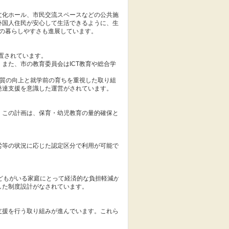
文化ホール、市民交流スペースなどの公共施
外国人住民が安心して生活できるように、生
の暮らしやすさも進展しています。
置されています。
また、市の教育委員会はICT教育や総合学
の質の向上と就学前の育ちを重視した取り組
発達支援を意識した運営がされています。
。この計画は、保育・幼児教育の量的確保と
労等の状況に応じた認定区分で利用が可能で
どもがいる家庭にとって経済的な負担軽減が
した制度設計がなされています。
支援を行う取り組みが進んでいます。これら
。