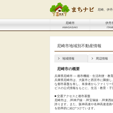
尼崎、伊丹
尼崎市
伊丹
AMAGASAKI
ITAM
尼崎市地域別不動産情報
地域情報
周辺情報
尼崎市の概要
兵庫県尼崎市 ― 都市機能・生活利便・教
兵庫県尼崎市は、大阪市と西宮市に隣接し
な都市基盤を有し、単身者からファミリー
ビスの公式情報をもとに、生活・教育・子
■ 交通アクセスと都市基盤
尼崎市は、JR神戸線・JR宝塚線・JR東
誇ります。また、阪神高速や名神高速道路
を効率的に結びつけています。