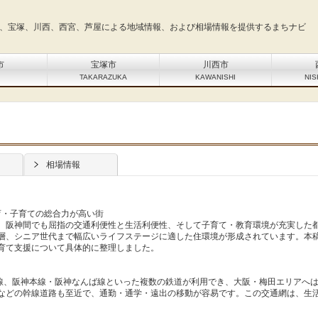
、宝塚、川西、西宮、芦屋による地域情報、および相場情報を提供するまちナビ
市
宝塚市
川西市
I
TAKARAZUKA
KAWANISHI
NIS
相場情報
育・子育ての総合力が高い街
、阪神間でも屈指の交通利便性と生活利便性、そして子育て・教育環境が充実した
層、シニア世代まで幅広いライフステージに適した住環境が形成されています。本
育て支援について具体的に整理しました。
西線、阪神本線・阪神なんば線といった複数の鉄道が利用でき、大阪・梅田エリアへ
などの幹線道路も至近で、通勤・通学・遠出の移動が容易です。この交通網は、生