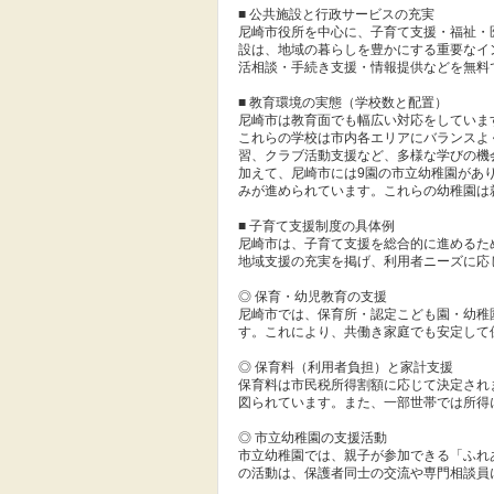
■ 公共施設と行政サービスの充実
尼崎市役所を中心に、子育て支援・福祉・
設は、地域の暮らしを豊かにする重要なイ
活相談・手続き支援・情報提供などを無料
■ 教育環境の実態（学校数と配置）
尼崎市は教育面でも幅広い対応をしていま
これらの学校は市内各エリアにバランスよ
習、クラブ活動支援など、多様な学びの機
加えて、尼崎市には9園の市立幼稚園があ
みが進められています。これらの幼稚園は
■ 子育て支援制度の具体例
尼崎市は、子育て支援を総合的に進めるた
地域支援の充実を掲げ、利用者ニーズに応
◎ 保育・幼児教育の支援
尼崎市では、保育所・認定こども園・幼稚
す。これにより、共働き家庭でも安定して
◎ 保育料（利用者負担）と家計支援
保育料は市民税所得割額に応じて決定され
図られています。また、一部世帯では所得
◎ 市立幼稚園の支援活動
市立幼稚園では、親子が参加できる「ふれ
の活動は、保護者同士の交流や専門相談員