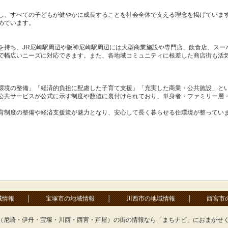
し、すべての子どもが健やかに成長することを社会全体で支える理念を掲げていま
めています。
を持ち、JR尼崎駅周辺や阪神尼崎駅周辺には大型商業施設や専門店、飲食店、スー
で幅広いニーズに対応できます。また、各地域コミュニティに根差した商店街も活
環境の整備」「経済的負担に配慮した子育て支援」「充実した商業・公共施設」と
公共サービスが公式に示す制度や数値に裏付けられており、単身者・ファミリー層
育制度の整備や経済支援策が魅力となり、安心して長く暮らせる住環境が整っています
域情報
│
宝塚市の地域情報
│
川西市の地域情報
│
西宮市
（尼崎・伊丹・宝塚・川西・西宮・芦屋）の街の情報なら「まちナビ」におまかせ